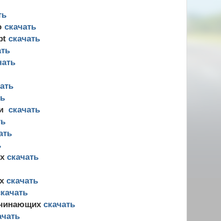
ть
ю
скачать
pt
скачать
ать
чать
ать
ть
ки
скачать
ть
ать
ь
ых
скачать
ых
скачать
скачать
ачинающих
скачать
ачать