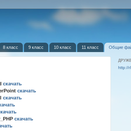
8 класс
9 класс
10 класс
11 класс
Общие фа
ДРУЖ
http://
rd
скачать
erPoint
скачать
el
скачать
качать
скачать
y_PHP
скачать
ачать