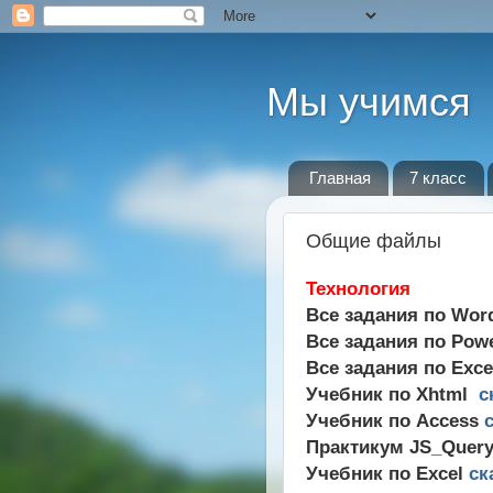
Мы учимся
Главная
7 класс
Общие файлы
Технология
Все задания по Wo
Все задания по Pow
Все задания по Exc
Учебник по Xhtml
с
Учебник по Access
Практикум JS_Quer
Учебник по Excel
ск