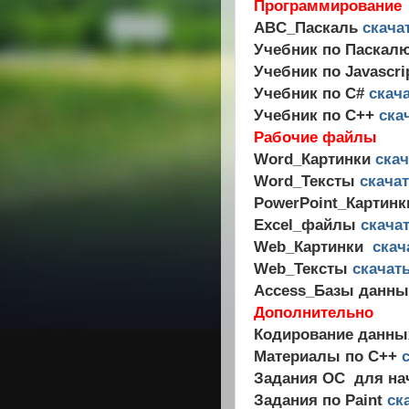
Программирование
ABC_Паскаль
скача
Учебник по Паскал
Учебник по Javascri
Учебник по C#
скач
Учебник по C++
ска
Рабочие файлы
Word_Картинки
скач
Word_Тексты
скача
PowerPoint_Картин
Excel_файлы
скача
Web_Картинки
скач
Web_Тексты
скачат
Access_Базы данн
Дополнительно
Кодирование данн
Материалы по С++
Задания ОС для н
Задания по Paint
ск